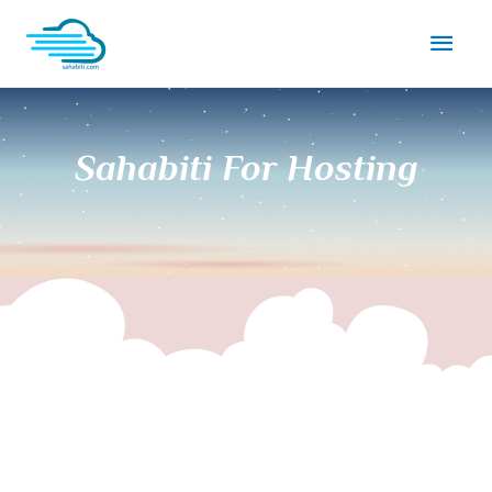
S
ahabiti For Hosting