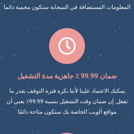
المعلومات المستضافة في السحابة ستكون محمية دائما
يمكنك الاعتماد علينا لأننا نكره فترة التوقف بقدر ما
تفعل. إن ضمان وقت التشغيل بنسبة 99.99٪ يعني أن
مواقع الويب الخاصة بك ستكون متاحة دائمًا