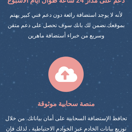
دعم على مدار 24 ساعة طوال أيام الاسبوع
لأنه لا يوجد استضافة رائعة دون دعم فني كبير يهتم
بموقعك.نضمن لك بانك سوف تحصل على دعم متقن
وسريع من خبراء أستضافة ماهرين
منصة سحابية موثوقة
تحافظ الإستضافة السحابية على أمان بياناتك. من خلال
توزيع بيانات الخادم عبر الخوادم الاحتياطية ، لذلك فإن