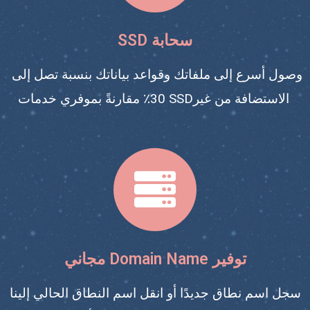
SSD سحابة
وصول أسرع إلى ملفاتك وقواعد بياناتك بنسبة تصل إلى
30٪ مقارنةً بموفري خدمات SSDالاستضافة من غير
مجاني Domain Name توفير
سجل اسم نطاق جديدًا أو انقل اسم النطاق الحالي إلينا